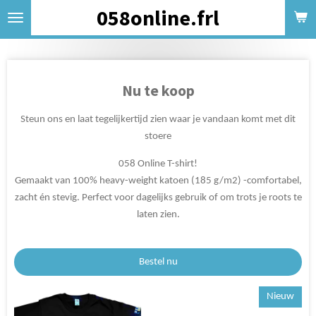
058online.frl
Ga
direct
naar
de
hoofdinhoud
Nu te koop
Steun ons en laat tegelijkertijd zien waar je vandaan komt met dit
stoere
058 Online T-shirt!
Gemaakt van 100% heavy-weight katoen (185 g/m2) -comfortabel,
zacht én stevig. Perfect voor dagelijks gebruik of om trots je roots te
laten zien.
Bestel nu
Nieuw