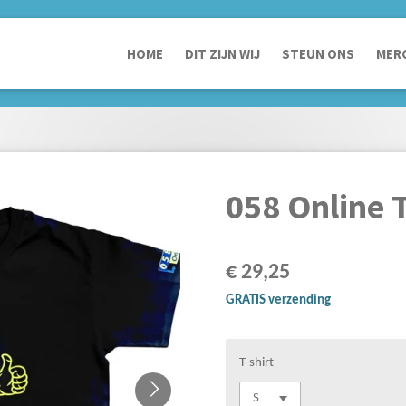
HOME
DIT ZIJN WIJ
STEUN ONS
MER
058 Online T
€ 29,25
GRATIS verzending
T-shirt